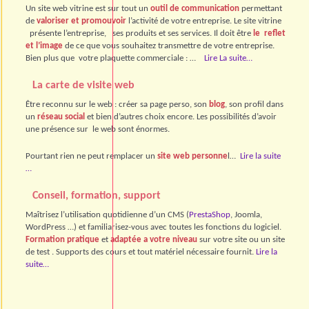
Un site web vitrine est sur tout un
outil de communication
permettant
de
valoriser et promouvoir
l’activité de votre entreprise. Le site vitrine
présente l’entreprise, ses produits et ses services. Il doit être
le reflet
et l’image
de ce que vous souhaitez transmettre de votre entreprise.
Bien plus que votre plaquette commerciale : …
Lire La suite…
La carte de visite web
Être reconnu sur le web : créer sa page perso, son
blog
, son profil dans
un
réseau social
et bien d’autres choix encore. Les possibilités d’avoir
une présence sur le web sont énormes.
Pourtant rien ne peut remplacer un
site web personne
l…
Lire la suite
…
Conseil, formation, support
Maîtrisez l’utilisation quotidienne d’un CMS (
PrestaShop
, Joomla,
WordPress …) et familiarisez-vous avec toutes les fonctions du logiciel.
Formation pratique
et
adaptée a votre niveau
sur votre site ou un site
de test . Supports des cours et tout matériel nécessaire fournit.
Lire la
suite…